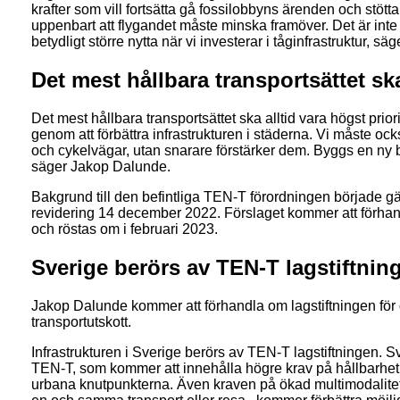
krafter som vill fortsätta gå fossilobbyns ärenden och stött
uppenbart att flygandet måste minska framöver. Det är inte
betydligt större nytta när vi investerar i tåginfrastruktur, s
Det mest hållbara transportsättet ska
Det mest hållbara transportsättet ska alltid vara högst prio
genom att förbättra infrastrukturen i städerna. Vi måste ocks
och cykelvägar, utan snarare förstärker dem. Byggs en ny 
säger Jakop Dalunde.
Bakgrund till den befintliga TEN-T förordningen började g
revidering 14 december 2022. Förslaget kommer att förhand
och röstas om i februari 2023.
Sverige berörs av TEN-T lagstiftnin
Jakop Dalunde kommer att förhandla om lagstiftningen fö
transportutskott.
Infrastrukturen i Sverige berörs av TEN-T lagstiftningen. Sv
TEN-T, som kommer att innehålla högre krav på hållbarhet i
urbana knutpunkterna. Även kraven på ökad multimodalitet, 