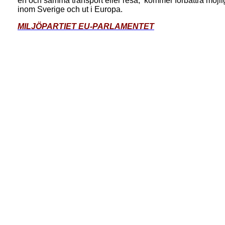
en och samma transport eller resa,
kommer förbättra möjlig
inom Sverige och ut i Europa.
MILJÖPARTIET EU-PARLAMENTET