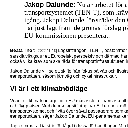
Jakop Dalunde:
Nu är arbetet för 
transportsystemet (TEN-T), som krävs
igång. Jakop Dalunde företräder den
har just lagt fram de grönas förslag 
EU-kommissionen presenterat.
Beata Thor:
|
| Lagstiftningen, TEN-T, bestämmer 
2022-11-16
särskilt viktiga ur ett Europeiskt perspektiv och därmed har fö
också vilka krav som ska råda för transportinfrastrukturen
Jakop Dalunde vill se ett skifte från fokus på väg och flygt
transportsätten, såsom järnväg och cykelinfrastruktur.
Vi är i ett klimatnödläge
Vi är i ett klimatnödläge, och EU måste sluta finansiera u
och flygplatser. Med denna lagstiftning har EU en unik möjli
transportsystemet och flytta över såväl passagerare som god
transportsätten, säger Jakop Dalunde, EU-parlamentariker f
Jag kommer att ta strid för tåget i dessa förhandlingar. Min f