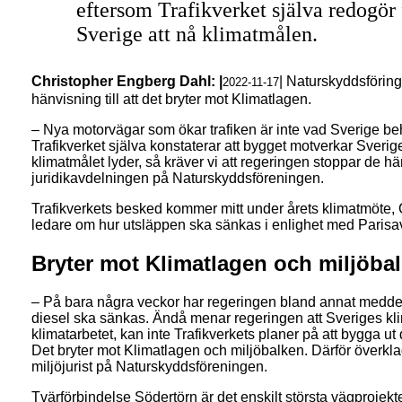
eftersom Trafikverket själva redogör f
Sverige att nå klimatmålen.
Christopher Engberg Dahl: |
| Naturskyddsföring
2022-11-17
hänvisning till att det bryter mot Klimatlagen.
– Nya motorvägar som ökar trafiken är inte vad Sverige be
Trafikverket själva konstaterar att bygget motverkar Sveriges
klimatmålet lyder, så kräver vi att regeringen stoppar de hä
juridikavdelningen på Naturskyddsföreningen.
Trafikverkets besked kommer mitt under årets klimatmöte, 
ledare om hur utsläppen ska sänkas i enlighet med Parisav
Bryter mot Klimatlagen och miljöba
– På bara några veckor har regeringen bland annat meddela
diesel ska sänkas. Ändå menar regeringen att Sveriges kli
klimatarbetet, kan inte Trafikverkets planer på att bygga 
Det bryter mot Klimatlagen och miljöbalken. Därför överkl
miljöjurist på Naturskyddsföreningen.
Tvärförbindelse Södertörn är det enskilt största vägprojekt